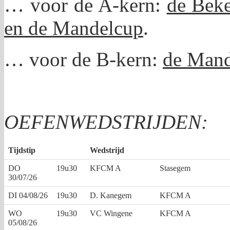
… voor de A-kern:
de Beke
en de Mandelcup
.
… voor de B-kern:
de Mand
.
OEFENWEDSTRIJDEN:
Tijdstip
Wedstrijd
DO
19u30
KFCM A
Stasegem
30/07/26
DI 04/08/26
19u30
D. Kanegem
KFCM A
WO
19u30
VC Wingene
KFCM A
05/08/26