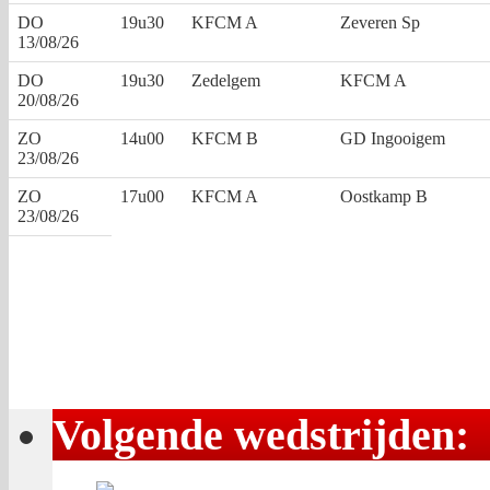
DO
19u30
KFCM A
Zeveren Sp
13/08/26
DO
19u30
Zedelgem
KFCM A
20/08/26
ZO
14u00
KFCM B
GD Ingooigem
23/08/26
ZO
17u00
KFCM A
Oostkamp B
23/08/26
Volgende wedstrijden: