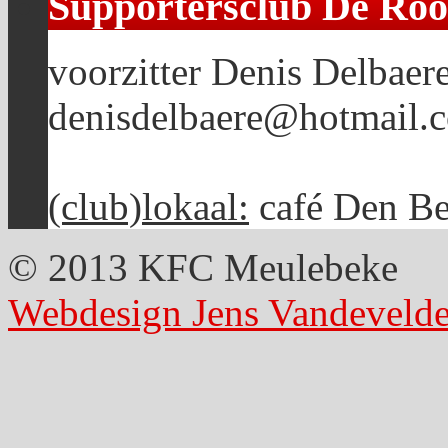
Supportersclub De Roo
voorzitter Denis Delbaere
denisdelbaere@hotmail.
(club)lokaal:
café Den Be
© 2013 KFC Meulebeke
Webdesign Jens Vandeveld