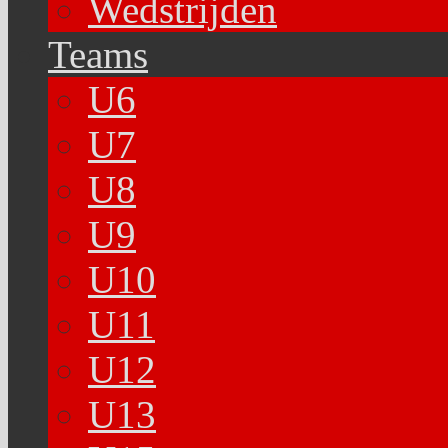
Wedstrijden
Teams
U6
U7
U8
U9
U10
U11
U12
U13