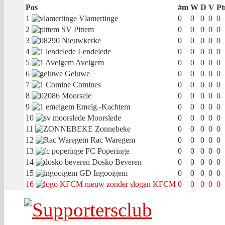
Pos
#m
W
D
V
Pt
1
Vlamertinge
0
0
0
0
0
2
SV Pittem
0
0
0
0
0
3
Nieuwkerke
0
0
0
0
0
4
Lendelede
0
0
0
0
0
5
Avelgem
0
0
0
0
0
6
Geluwe
0
0
0
0
0
7
Comines
0
0
0
0
0
8
Moorsele
0
0
0
0
0
9
Emelg.-Kachtem
0
0
0
0
0
10
Moorslede
0
0
0
0
0
11
Zonnebeke
0
0
0
0
0
12
Rac Waregem
0
0
0
0
0
13
FC Poperinge
0
0
0
0
0
14
Dosko Beveren
0
0
0
0
0
15
GD Ingooigem
0
0
0
0
0
16
KFCM
0
0
0
0
0