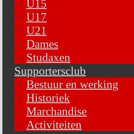
U15
U17
U21
Dames
Studaxen
Supportersclub
Bestuur en werking
Historiek
Marchandise
Activiteiten